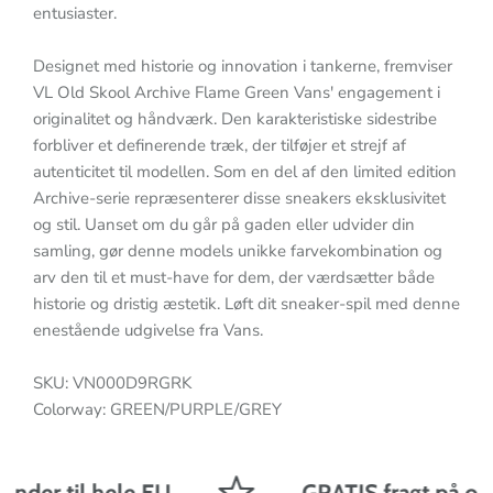
entusiaster.
Designet med historie og innovation i tankerne, fremviser
VL Old Skool Archive Flame Green Vans' engagement i
originalitet og håndværk. Den karakteristiske sidestribe
forbliver et definerende træk, der tilføjer et strejf af
autenticitet til modellen. Som en del af den limited edition
Archive-serie repræsenterer disse sneakers eksklusivitet
og stil. Uanset om du går på gaden eller udvider din
samling, gør denne models unikke farvekombination og
arv den til et must-have for dem, der værdsætter både
historie og dristig æstetik. Løft dit sneaker-spil med denne
enestående udgivelse fra Vans.
SKU: VN000D9RGRK
Colorway: GREEN/PURPLE/GREY
nder til hele EU
GRATIS fragt på ordre