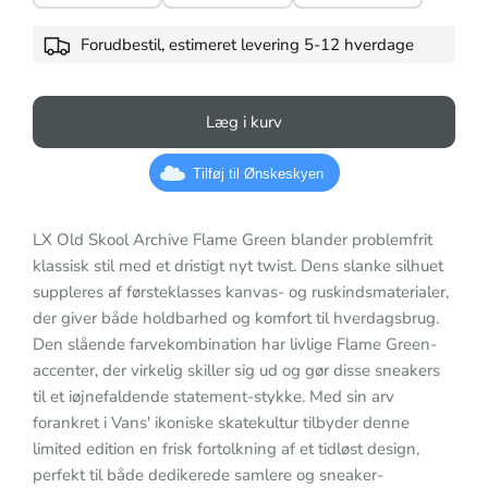
Forudbestil, estimeret levering 5-12 hverdage
Læg i kurv
Tilføj til Ønskeskyen
LX Old Skool Archive Flame Green blander problemfrit
klassisk stil med et dristigt nyt twist. Dens slanke silhuet
suppleres af førsteklasses kanvas- og ruskindsmaterialer,
der giver både holdbarhed og komfort til hverdagsbrug.
Den slående farvekombination har livlige Flame Green-
accenter, der virkelig skiller sig ud og gør disse sneakers
til et iøjnefaldende statement-stykke. Med sin arv
forankret i Vans' ikoniske skatekultur tilbyder denne
limited edition en frisk fortolkning af et tidløst design,
perfekt til både dedikerede samlere og sneaker-