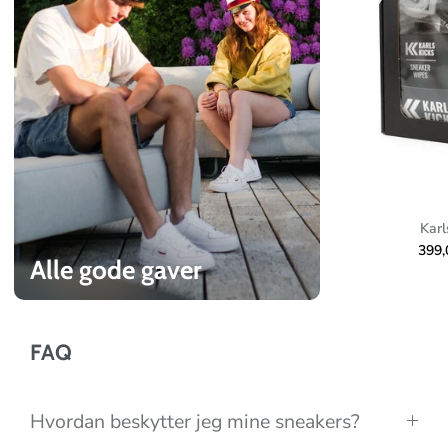
u
r
e
d
c
o
l
l
e
Karl
c
399
Alle gode gaver
t
i
o
FAQ
n
Hvordan beskytter jeg mine sneakers?