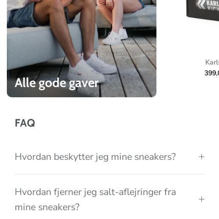
c
o
l
l
e
Karl
c
399
Alle gode gaver
t
i
o
FAQ
n
Hvordan beskytter jeg mine sneakers?
Hvordan fjerner jeg salt-aflejringer fra
mine sneakers?