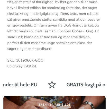
tilføjer et strejf af finurlighed, hvilket gør den til et must-
have i limited edition for samlere og forældre, der søger
eksklusivt og moderigtigt fodtøj. Dens lette, men robuste
sål giver enestående støtte, samtidig med at den bevarer
en sjov æstetik. Omfavn arven fra UGG-håndværket, og
løft dit barns stil med Tasman II Slipper Goose (Børn). En
sand unik blanding af tradition og moderne design,
perfekt til den moderne unge sneaker-entusiast, der
søger noget ekstraordinært.
SKU: 1019066K-GOO
Colorway: GOOSE
nder til hele EU
GRATIS fragt på ordre
SNEAKER RENS 101