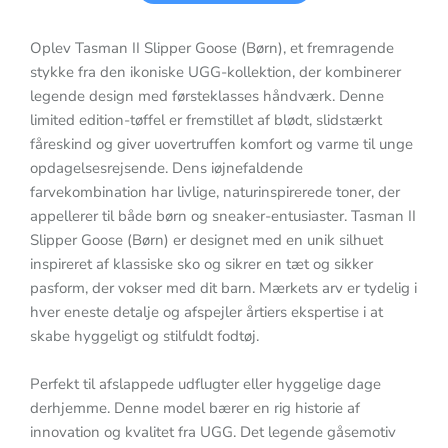
Oplev Tasman II Slipper Goose (Børn), et fremragende
stykke fra den ikoniske UGG-kollektion, der kombinerer
legende design med førsteklasses håndværk. Denne
limited edition-tøffel er fremstillet af blødt, slidstærkt
fåreskind og giver uovertruffen komfort og varme til unge
opdagelsesrejsende. Dens iøjnefaldende
farvekombination har livlige, naturinspirerede toner, der
appellerer til både børn og sneaker-entusiaster. Tasman II
Slipper Goose (Børn) er designet med en unik silhuet
inspireret af klassiske sko og sikrer en tæt og sikker
pasform, der vokser med dit barn. Mærkets arv er tydelig i
hver eneste detalje og afspejler årtiers ekspertise i at
skabe hyggeligt og stilfuldt fodtøj.
Perfekt til afslappede udflugter eller hyggelige dage
derhjemme. Denne model bærer en rig historie af
innovation og kvalitet fra UGG. Det legende gåsemotiv