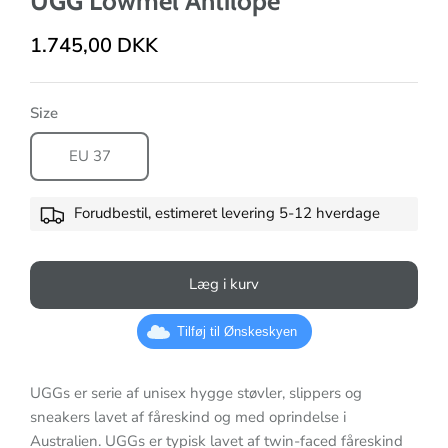
UGG Lowmel Antilope
1.745,00 DKK
Size
EU 37
Forudbestil, estimeret levering 5-12 hverdage
Læg i kurv
Tilføj til Ønskeskyen
UGGs er serie af unisex hygge støvler, slippers og
sneakers lavet af fåreskind og med oprindelse i
Australien. UGGs er typisk lavet af twin-faced fåreskind