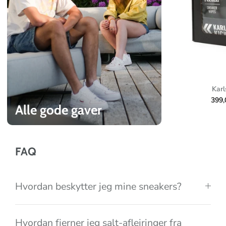
e
d
c
o
l
l
e
Karl
c
399
Alle gode gaver
t
i
o
FAQ
n
Hvordan beskytter jeg mine sneakers?
Hvordan fjerner jeg salt-aflejringer fra