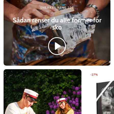
SNEAKER RENS 101
Sådan renser du alle former for
sko
F
-27%
e
a
t
u
r