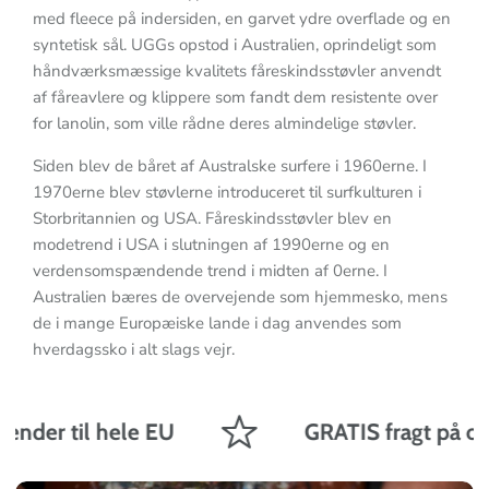
med fleece på indersiden, en garvet ydre overflade og en
syntetisk sål. UGGs opstod i Australien, oprindeligt som
håndværksmæssige kvalitets fåreskindsstøvler anvendt
af fåreavlere og klippere som fandt dem resistente over
for lanolin, som ville r
å
dne deres almindelige st
ø
vler.
Siden blev de båret af Australske surfere i 1960erne. I
1970erne blev støvlerne introduceret til surfkulturen i
Storbritannien og USA. Fåreskindsstøvler blev en
modetrend i USA i slutningen af
1990erne og en
verdensomspændende trend i midten af
0erne. I
Australien b
æ
res de overvejende som hjemmesko, mens
de i mange Europæiske lande i dag anvendes som
hverdagssko i alt slags vejr.
ender til hele EU
GRATIS fragt på ordr