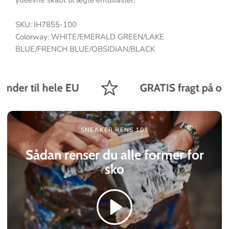
ydeevne skabt til ægte entusiaster.
SKU: IH7855-100
Colorway: WHITE/EMERALD GREEN/LAKE
BLUE/FRENCH BLUE/OBSIDIAN/BLACK
nder til hele EU
GRATIS fragt på ordre
SNEAKER RENS 101
Sådan renser du alle former for
sko