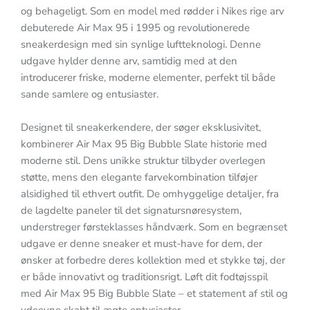
og behageligt. Som en model med rødder i Nikes rige arv
debuterede Air Max 95 i 1995 og revolutionerede
sneakerdesign med sin synlige luftteknologi. Denne
udgave hylder denne arv, samtidig med at den
introducerer friske, moderne elementer, perfekt til både
sande samlere og entusiaster.
Designet til sneakerkendere, der søger eksklusivitet,
kombinerer Air Max 95 Big Bubble Slate historie med
moderne stil. Dens unikke struktur tilbyder overlegen
støtte, mens den elegante farvekombination tilføjer
alsidighed til ethvert outfit. De omhyggelige detaljer, fra
de lagdelte paneler til det signatursnøresystem,
understreger førsteklasses håndværk. Som en begrænset
udgave er denne sneaker et must-have for dem, der
ønsker at forbedre deres kollektion med et stykke tøj, der
er både innovativt og traditionsrigt. Løft dit fodtøjsspil
med Air Max 95 Big Bubble Slate – et statement af stil og