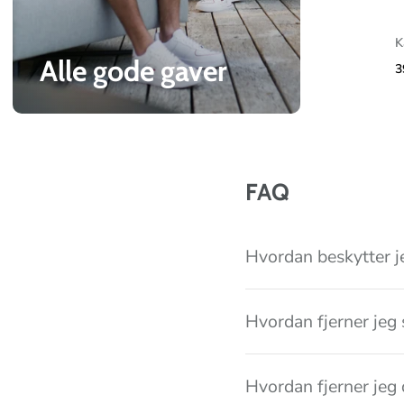
o
l
K
l
Alle gode gaver
3
e
c
t
i
FAQ
o
n
Hvordan beskytter j
Hvordan fjerner jeg 
Hvordan fjerner jeg 