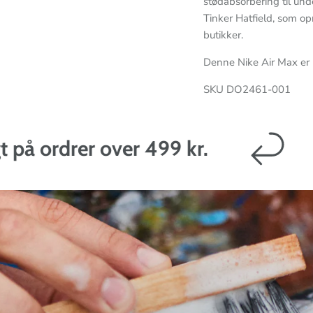
stødabsorbering til und
Tinker Hatfield, som op
butikker.
Denne Nike Air Max er 
SKU DO2461-001
drer over 499 kr.
14 d