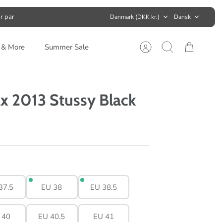
Valuta
Sprog
r par
Danmark (DKK kr.)
Dansk
s & More
Summer Sale
Konto
Søg
Kurv
ax 2013 Stussy Black
37.5
EU 38
EU 38.5
 40
EU 40.5
EU 41