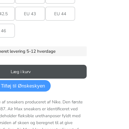
42.5
EU 43
EU 44
 46
imeret levering 5-12 hverdage
Læg i kurv
Tilføj til Ønskeskyen
e af sneakers produceret af Nike. Den første
87. Air Max sneakers er identificeret ved
ndeholder fleksible urethanposer fyldt med
rsiden af skoen og beregnet til at give