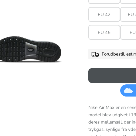
EU 42
EU 
EU 45
EU
Forudbestil, est
Nike Air Max er en seri
model blev udgivet i 19
deres mellemsål, der i
trykgas, synlige fra yde