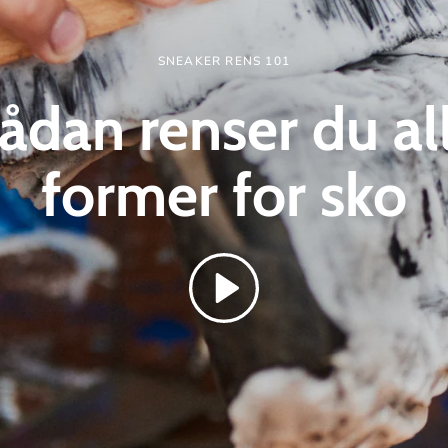
SNEAKER RENS 101
ådan renser du al
former for
sko