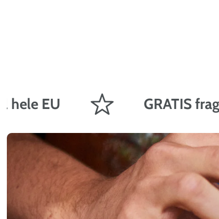
e EU
GRATIS fragt på or