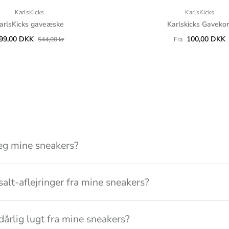
KarlsKicks
KarlsKicks
arlsKicks gaveæske
Karlskicks Gavekor
99,00 DKK
100,00 DKK
544,00 kr
Fra
eg mine sneakers?
salt-aflejringer fra mine sneakers?
dårlig lugt fra mine sneakers?