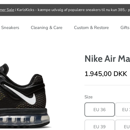
er Sale
i KarlsKicks - kæmpe udvalg af populære sneakers til nu kun 385,- p
 Sneakers
Cleaning & Care
Custom & Restore
Gift
Nike Air M
1.945,00 DKK
Size
EU 36
EU 
EU 39
EU