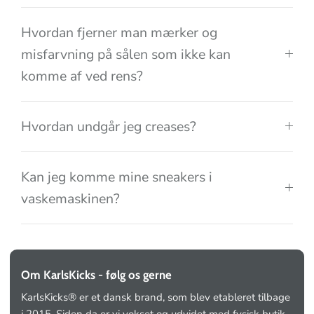
Hvordan fjerner man mærker og
misfarvning på sålen som ikke kan
komme af ved rens?
Hvordan undgår jeg creases?
Kan jeg komme mine sneakers i
vaskemaskinen?
Om KarlsKicks - følg os gerne
KarlsKicks® er et dansk brand, som blev etableret tilbage
i 2015. Siden da er vi vokset og udvidet med fysisk butik,