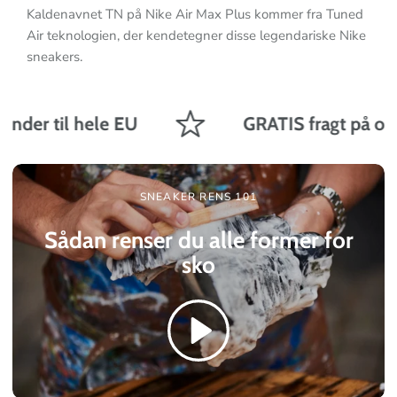
Kaldenavnet TN på Nike Air Max Plus kommer fra Tuned
Air teknologien, der kendetegner disse legendariske Nike
sneakers.
nder til hele EU
GRATIS fragt på ordre
SNEAKER RENS 101
Sådan renser du alle former for
sko