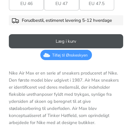
EU 46
EU 47
EU 47.5
Forudbestil, estimeret levering 5-12 hverdage
Læg i kurv
Tilføj til Ønskeskyen
Nike Air Max er en serie af sneakers produceret af Nike.
Den første model blev udgivet i 1987. Air Max sneakers
er identificeret ved deres mellemsål, der indeholder
fleksible urethanposer fyldt med trykgas, synlige fra
ydersiden af skoen og beregnet til at give
stødabsorbering til underfoden. Air Max blev
konceptualiseret af Tinker Hatfield, som oprindeligt
arbejdede for Nike med at designe butikker.