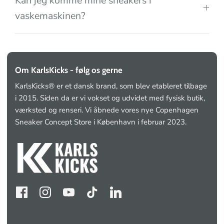
Kan jeg komme mine sneakers i
vaskemaskinen?
Om KarlsKicks - følg os gerne
KarlsKicks® er et dansk brand, som blev etableret tilbage
i 2015. Siden da er vi vokset og udvidet med fysisk butik,
værksted og renseri. Vi åbnede vores nye Copenhagen
Sneaker Concept Store i København i februar 2023.