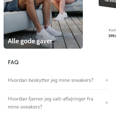
c
o
l
l
e
Karl
c
399
Alle gode gaver
t
i
o
FAQ
n
Hvordan beskytter jeg mine sneakers?
Hvordan fjerner jeg salt-aflejringer fra
mine sneakers?