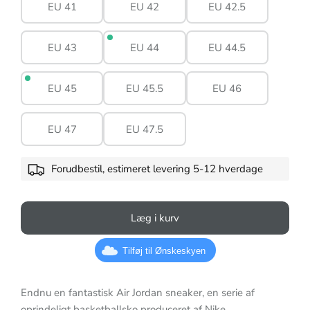
EU 41
EU 42
EU 42.5
EU 43
EU 44
EU 44.5
EU 45
EU 45.5
EU 46
EU 47
EU 47.5
Forudbestil, estimeret levering 5-12 hverdage
Læg i kurv
Tilføj til Ønskeskyen
Endnu en fantastisk Air Jordan sneaker, en serie af
oprindeligt basketballsko produceret af Nike.