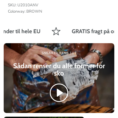
SKU: U2010ANV
Colorway: BROWN
nder til hele EU
GRATIS fragt på ordre
SNEAKER RENS 101
Sådan renser du alle former for
sko