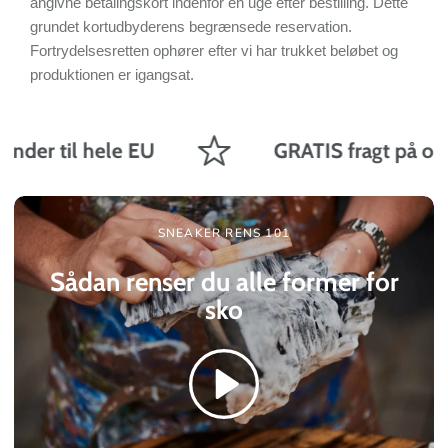
angivne betalingskort indenfor en uge efter bestilling. Dette
grundet kortudbyderens begrænsede reservation.
Fortrydelsesretten ophører efter vi har trukket beløbet og
produktionen er igangsat.
der til hele EU
GRATIS fragt på ordre
SNEAKER RENS 101
Sådan renser du alle former for
sko