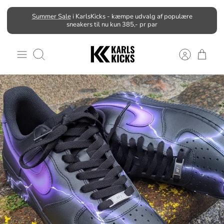
Hop
Summer Sale
i KarlsKicks - kæmpe udvalg af populære
til
sneakers til nu kun 385,- pr par
indhold
Søg