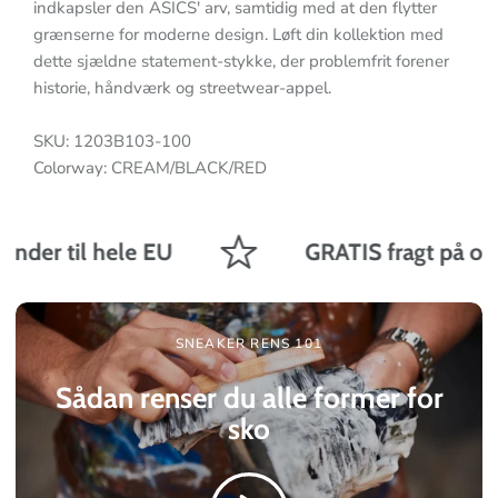
indkapsler den ASICS' arv, samtidig med at den flytter
grænserne for moderne design. Løft din kollektion med
dette sjældne statement-stykke, der problemfrit forener
historie, håndværk og streetwear-appel.
SKU: 1203B103-100
Colorway: CREAM/BLACK/RED
nder til hele EU
GRATIS fragt på ordre
SNEAKER RENS 101
Sådan renser du alle former for
sko