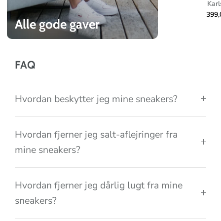
e
Karl
c
399
Alle gode gaver
t
i
o
FAQ
n
Hvordan beskytter jeg mine sneakers?
Hvordan fjerner jeg salt-aflejringer fra
mine sneakers?
Hvordan fjerner jeg dårlig lugt fra mine
sneakers?