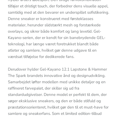
tilføjer et dristigt touch, der forbedrer dens visuelle appel,
samtidig med at den bevarer en underspillet sofistikering.
Denne sneaker er konstrueret med førsteklasses
materialer, herunder slidstærkt mesh og forstærkede
overlays, og sikrer både komfort og lang levetid. Gel-
Kayano-serien, der er kendt for sin banebrydende GEL-
teknologi, har længe været foretrukket blandt både
atleter og samlere, hvilket gør denne udgave til en
værdsat tilføjelse for dedikerede fans.
Derudover hylder Gel-Kayano 12.1 Lapstone & Hammer
The Spark brandets innovative ånd og designudvikling.
Samarbejdet løfter modellen med unikke detaljer og en
raffineret farvepalet, der skiller sig ud fra
standardudgivelser. Denne model er perfekt til dem, der
søger eksklusive sneakers, og den er både stilfuld og
præstationsorienteret, hvilket gør den til et must-have for
samlere og sneakerfans. Som et limited edition-tilbud