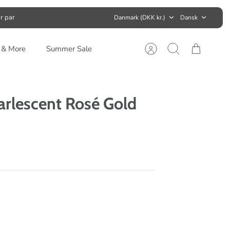
Valuta
Sprog
r par
Danmark (DKK kr.)
Dansk
s & More
Summer Sale
Konto
Søg
Kurv
arlescent Rosé Gold