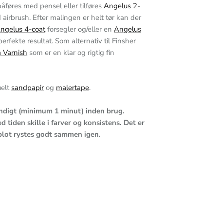
åføres med pensel eller tilføres
Angelus 2-
airbrush. Efter malingen er helt tør kan der
ngelus 4-coat
forsegler og/eller en
Angelus
perfekte resultat. Som alternativ til Finsher
 Varnish
som er en klar og rigtig fin
uelt
sandpapir
og
malertape
.
undigt (minimum 1 minut) inden brug.
d tiden skille i farver og konsistens. Det er
 blot rystes godt sammen igen.