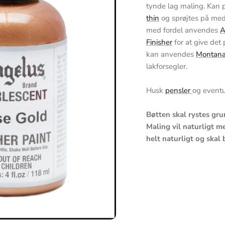
tynde lag maling. Kan p
thin
og sprøjtes på med 
med fordel anvendes
A
Finisher
for at give det 
kan anvendes
Montana
lakforsegler.
Husk
pensler
og event
Bøtten skal rystes gr
Maling vil naturligt me
helt naturligt og skal