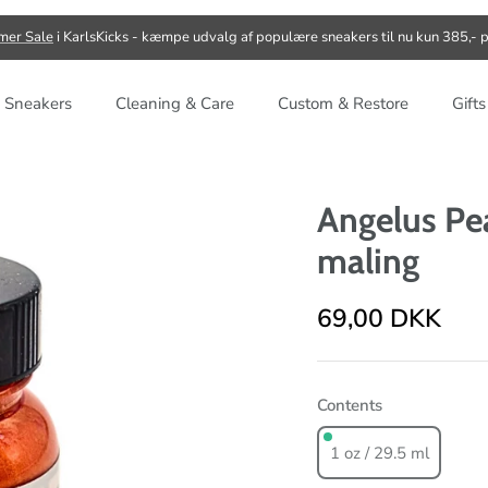
er Sale
i KarlsKicks - kæmpe udvalg af populære sneakers til nu kun 385,- p
 Sneakers
Cleaning & Care
Custom & Restore
Gift
Angelus Pe
maling
69,00 DKK
Contents
1 oz / 29.5 ml