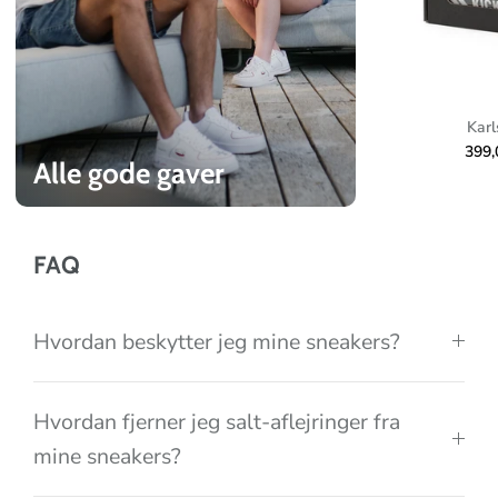
o
l
l
e
Karl
c
399
Alle gode gaver
t
i
o
FAQ
n
Hvordan beskytter jeg mine sneakers?
Hvordan fjerner jeg salt-aflejringer fra
mine sneakers?