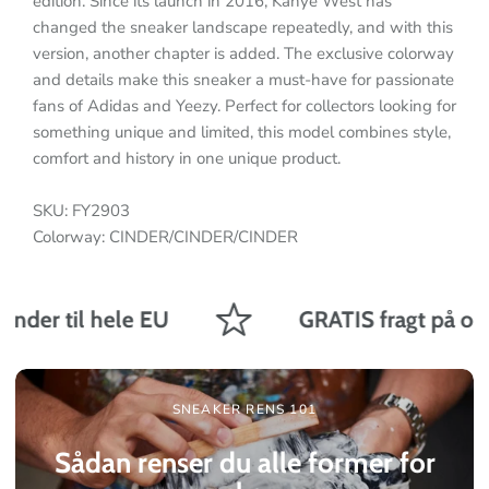
edition. Since its launch in 2016, Kanye West has
changed the sneaker landscape repeatedly, and with this
version, another chapter is added. The exclusive colorway
and details make this sneaker a must-have for passionate
fans of Adidas and Yeezy. Perfect for collectors looking for
something unique and limited, this model combines style,
comfort and history in one unique product.
SKU: FY2903
Colorway: CINDER/CINDER/CINDER
nder til hele EU
GRATIS fragt på ordre
SNEAKER RENS 101
Sådan renser du alle former for