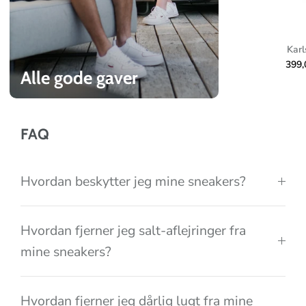
l
l
e
Karl
c
399
Alle gode gaver
t
i
o
FAQ
n
Hvordan beskytter jeg mine sneakers?
Hvordan fjerner jeg salt-aflejringer fra
mine sneakers?
Hvordan fjerner jeg dårlig lugt fra mine