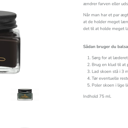
ændrer farven eller uds
Når man har et par ægte
at de holder meget læ
det til at holde meget 
Sådan bruger du bals
Sørg for at læderet
Brug en klud til a
Lad skoen stå i 3 m
Tør eventuelle res
Poler skoen i lige 
Indhold 75 ml.