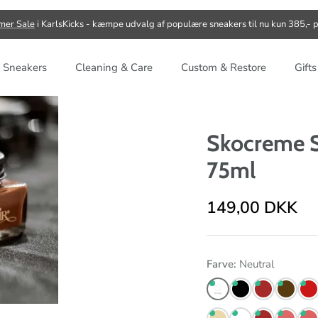
er Sale
i KarlsKicks - kæmpe udvalg af populære sneakers til nu kun 385,- p
 Sneakers
Cleaning & Care
Custom & Restore
Gift
Skocreme S
75ml
149,00 DKK
Farve
Neutral
Neutral
Sort
Mellembrun
Mørkebr
Bor
Beige
Hvid
Natural
Lysebrun
Cog