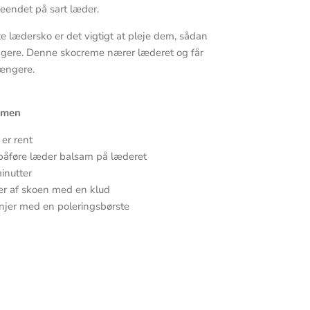
eendet på sart læder.
 lædersko er det vigtigt at pleje dem, sådan
ngere. Denne skocreme nærer læderet og får
længere.
amen
 er rent
t påføre læder balsam på læderet
inutter
ter af skoen med en klud
linjer med en poleringsbørste