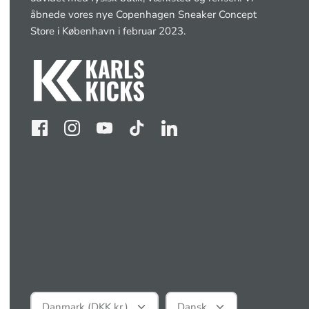
åbnede vores nye Copenhagen Sneaker Concept
Store i København i februar 2023.
Valuta
Sprog
Danmark (DKK kr.)
Dansk