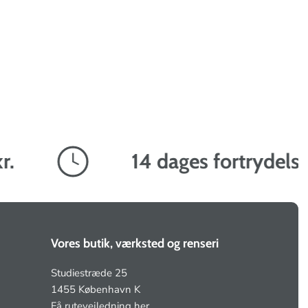
14 dages fortrydelsesr
Vores butik, værksted og renseri
Studiestræde 25
1455 København K
Få rutevejledning her