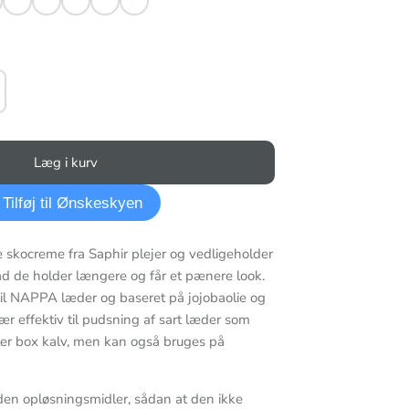
brun
Læg i kurv
Tilføj til Ønskeskyen
 skocreme fra Saphir plejer og vedligeholder
åd de holder længere og får et pænere look.
til NAPPA læder og baseret på jojobaolie og
ær effektiv til pudsning af sart læder som
ler box kalv, men kan også bruges på
uden opløsningsmidler, sådan at den ikke