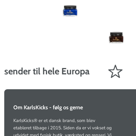
ender til hele Europa
G
Om KarlsKicks - følg os gerne
KarlsKicks® er et dansk brand, som blev
etableret tilbage i 2015. Siden da er vi vokset og
udvidet med fysisk butik, værksted og renseri. Vi