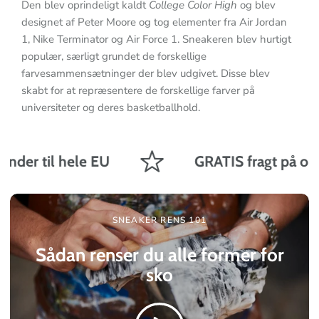
Den blev oprindeligt kaldt
College Color High
og blev
designet af Peter Moore og tog elementer fra Air Jordan
1, Nike Terminator og Air Force 1. Sneakeren blev hurtigt
populær, særligt grundet de forskellige
farvesammensætninger der blev udgivet. Disse blev
skabt for at repræsentere de forskellige farver på
universiteter og deres basketballhold.
nder til hele EU
GRATIS fragt på ordre
SNEAKER RENS 101
Sådan renser du alle former for
sko