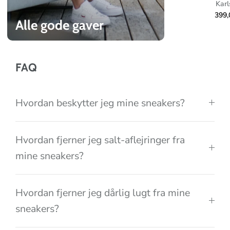
e
Karl
c
399
Alle gode gaver
t
i
o
FAQ
n
Hvordan beskytter jeg mine sneakers?
Hvordan fjerner jeg salt-aflejringer fra
mine sneakers?
Hvordan fjerner jeg dårlig lugt fra mine
sneakers?