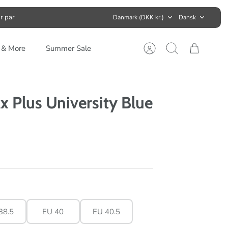
Valuta
Sprog
r par
Danmark (DKK kr.)
Dansk
s & More
Summer Sale
Konto
Søg
Kurv
x Plus University Blue
38.5
EU 40
EU 40.5