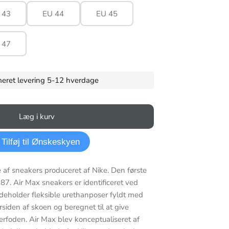
 43
EU 44
EU 45
 47
imeret levering 5-12 hverdage
Læg i kurv
Tilføj til Ønskeskyen
e af sneakers produceret af Nike. Den første
87. Air Max sneakers er identificeret ved
ndeholder fleksible urethanposer fyldt med
rsiden af skoen og beregnet til at give
erfoden. Air Max blev konceptualiseret af