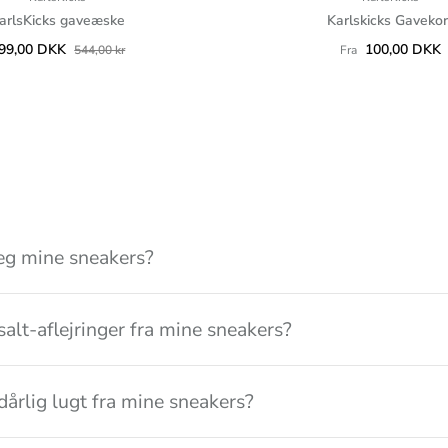
arlsKicks gaveæske
Karlskicks Gavekor
99,00 DKK
100,00 DKK
544,00 kr
Fra
eg mine sneakers?
salt-aflejringer fra mine sneakers?
dårlig lugt fra mine sneakers?