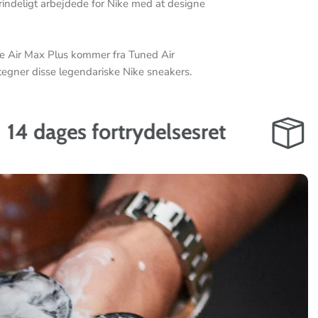
rindeligt arbejdede for Nike med at designe
e Air Max Plus kommer fra Tuned Air
tegner disse legendariske Nike sneakers.
es fortrydelsesret
Vi 