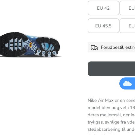
EU 42
EU
EU 45.5
EU
Forudbestil, est
Nike Air Max er en seri
model blev udgivet i 19
deres mellemsål, der i
trykgas, synlige fra yde
stødabsorbering til und