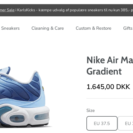
er Sale
i KarlsKicks - kæmpe udvalg af populære sneakers til nu kun 385,- p
 Sneakers
Cleaning & Care
Custom & Restore
Gift
Nike Air Ma
Gradient
1.645,00 DKK
Size
EU 37.5
EU 