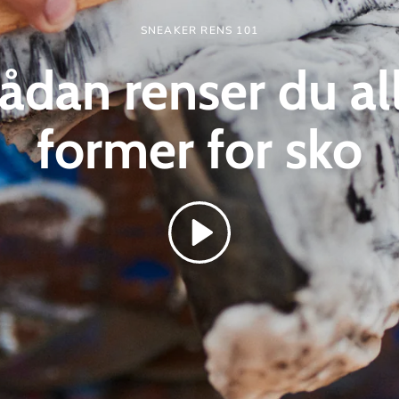
SNEAKER RENS 101
ådan renser du al
former for
sko