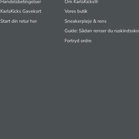
Handelsbetingelser
Om KarlsKicks®
KarlsKicks Gavekort
Vores butik
Start din retur her
Sneakerpleje & rens
Guide: Sådan renser du ruskindssko
Fortryd ordre