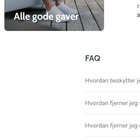
l
K
l
Alle gode gaver
3
e
c
t
i
FAQ
o
n
Hvordan beskytter j
Hvordan fjerner jeg 
Hvordan fjerner jeg 