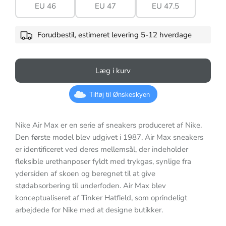
EU 46
EU 47
EU 47.5
Forudbestil, estimeret levering 5-12 hverdage
Læg i kurv
Tilføj til Ønskeskyen
Nike Air Max er en serie af sneakers produceret af Nike.
Den første model blev udgivet i 1987. Air Max sneakers
er identificeret ved deres mellemsål, der indeholder
fleksible urethanposer fyldt med trykgas, synlige fra
ydersiden af skoen og beregnet til at give
stødabsorbering til underfoden. Air Max blev
konceptualiseret af Tinker Hatfield, som oprindeligt
arbejdede for Nike med at designe butikker.