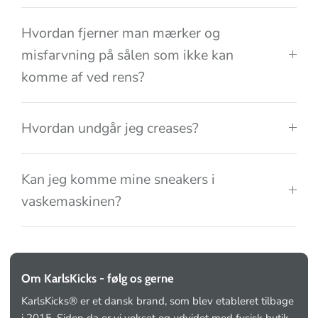
Hvordan fjerner man mærker og
misfarvning på sålen som ikke kan
komme af ved rens?
Hvordan undgår jeg creases?
Kan jeg komme mine sneakers i
vaskemaskinen?
Om KarlsKicks - følg os gerne
KarlsKicks® er et dansk brand, som blev etableret tilbage
i 2015. Siden da er vi vokset og udvidet med fysisk butik,