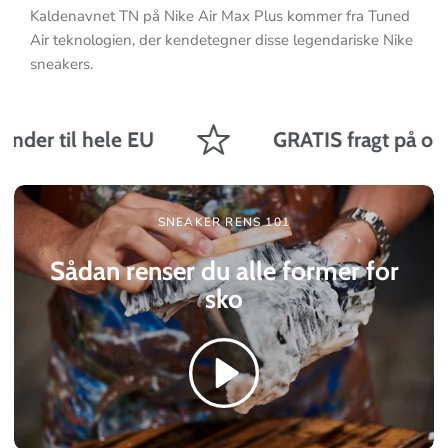
Kaldenavnet TN på Nike Air Max Plus kommer fra Tuned
Air teknologien, der kendetegner disse legendariske Nike
sneakers.
nder til hele EU
GRATIS fragt på ordre
SNEAKER RENS 101
Sådan renser du alle former for
sko