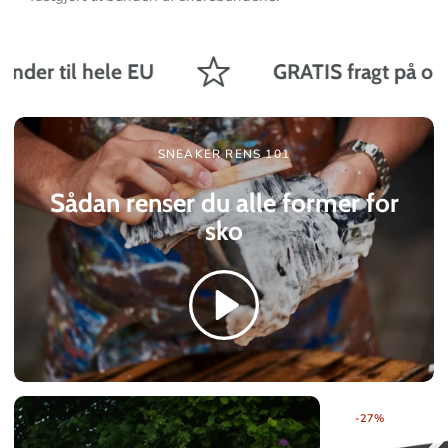
nder til hele EU
GRATIS fragt på ordre
SNEAKER RENS 101
Sådan renser du alle former for
sko
F
-27%
e