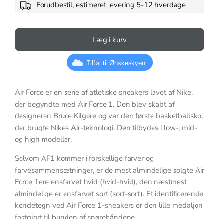
Forudbestil, estimeret levering 5-12 hverdage
Læg i kurv
Tilføj til Ønskeskyen
Air Force er en serie af atletiske sneakers lavet af Nike,
der begyndte med Air Force 1. Den blev skabt af
designeren Bruce Kilgore og var den første basketballsko,
der brugte Nikes Air-teknologi. Den tilbydes i low-, mid-
og high modeller.
Selvom AF1 kommer i forskellige farver og
farvesammensætninger, er de mest almindelige solgte Air
Force 1ere ensfarvet hvid (hvid-hvid), den næstmest
almindelige er ensfarvet sort (sort-sort). Et identificerende
kendetegn ved Air Force 1-sneakers er den lille medaljon
fastgjort til bunden af snørebåndene.