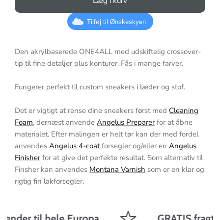
Læg i kurv
Tilføj til Ønskeskyen
Den akrylbaserede ONE4ALL med udskiftelig crossover-
tip til fine detaljer plus konturer. Fås i mange farver.
Fungerer perfekt til custom sneakers i læder og stof.
Det er vigtigt at rense dine sneakers først med
Cleaning
Foam
, dernæst anvende
Angelus Preparer
for at åbne
materialet.
Efter malingen er helt tør kan der med fordel
anvendes
Angelus 4-coat
forsegler og/eller en
Angelus
Finisher
for at give det perfekte resultat. Som alternativ til
Finsher kan anvendes
Montana Varnish
som er en klar og
rigtig fin lakforsegler.
sender til hele Europa
GRATIS fragt p