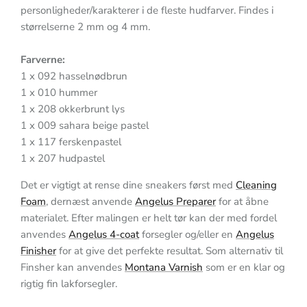
personligheder/karakterer i de fleste hudfarver. Findes i
størrelserne 2 mm og 4 mm.
Farverne:
1 x 092 hasselnødbrun
1 x 010 hummer
1 x 208 okkerbrunt lys
1 x 009 sahara beige pastel
1 x 117 ferskenpastel
1 x 207 hudpastel
Det er vigtigt at rense dine sneakers først med
Cleaning
Foam
, dernæst anvende
Angelus Preparer
for at åbne
materialet.
Efter malingen er helt tør kan der med fordel
anvendes
Angelus 4-coat
forsegler og/eller en
Angelus
Finisher
for at give det perfekte resultat. Som alternativ til
Finsher kan anvendes
Montana Varnish
som er en klar og
rigtig fin lakforsegler.