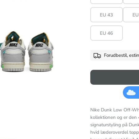
EU 43
EU
EU 46
Forudbestil, est
Nike Dunk Low Off-Whi
kollektionen og er den 
signaturstyling på Dun
hvid læderoverdel topp