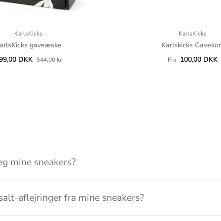
KarlsKicks
KarlsKicks
arlsKicks gaveæske
Karlskicks Gavekor
99,00 DKK
100,00 DKK
544,00 kr
Fra
eg mine sneakers?
salt-aflejringer fra mine sneakers?