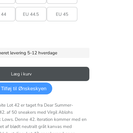
 44
EU 44.5
EU 45
imeret levering 5-12 hverdage
Læg i kurv
Tilføj til Ønskeskyen
te Lot 42 er taget fra Dear Summer-
42. af 50 sneakers med Virgil Ablohs
k Lows. Denne 42. iteration kommer med en
et af blødt neutralt gråt kanvas med