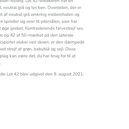
Abloh-styling. Lot 42-sneakeren har en
l, neutral grå og lys ben. Overdelen, der er
jret af neutral grå omkring mellemfoden og
e spreder sig over til ydersålen, som har
at øge grebet. Kontrasterende farvestrejf ses
s og 42 af 50-mærket på den laterale
eksperter elsker ved skoen, er den dæmpede
d strejf af grøn, babyblå og sejl. Disse
lag kan være det, du har brug for til at
.
e Lot 42 blev udgivet den 9. august 2021.