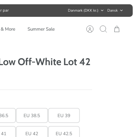
Valuta
Sprog
r par
Danmark (DKK kr.)
Dansk
s & More
Summer Sale
Konto
Søg
Kurv
Low Off-White Lot 42
36.5
EU 38.5
EU 39
 41
EU 42
EU 42.5