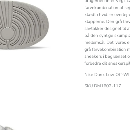
brugerdefineret Virgil 
farvekombination af sej
klædt i hvid, er overle
klapperne. Den grå farv
savtakker designet til 
på den synlige skumplø
mellemsål. Det, vores 
grå farvekombination me
sneakers i begrænset op
forbedre dit sneakerspil
Nike Dunk Low Off-Whit
SKU DM1602-117