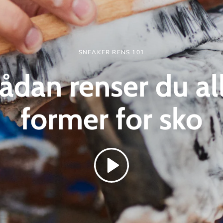
SNEAKER RENS 101
ådan renser du al
former for
sko