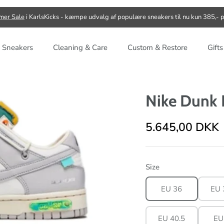
er Sale
i KarlsKicks - kæmpe udvalg af populære sneakers til nu kun 385,- p
 Sneakers
Cleaning & Care
Custom & Restore
Gift
Nike Dunk 
5.645,00 DKK
Size
EU 36
EU 
EU 40.5
EU