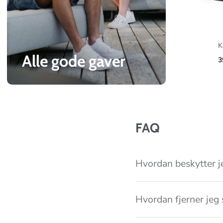
c
o
l
K
l
Alle gode gaver
3
e
c
t
i
FAQ
o
n
Hvordan beskytter j
Hvordan fjerner jeg 