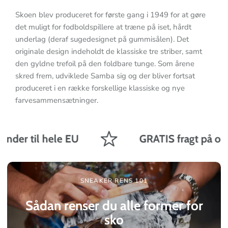
Skoen blev produceret for første gang i 1949 for at gøre
det muligt for fodboldspillere at træne på iset, hårdt
underlag (deraf sugedesignet på gummisålen). Det
originale design indeholdt de klassiske tre striber, samt
den gyldne trefoil på den foldbare tunge. Som årene
skred frem, udviklede Samba sig og der bliver fortsat
produceret i en række forskellige klassiske og nye
farvesammensætninger.
nder til hele EU
GRATIS fragt på ordre
SNEAKER RENS 101
Sådan renser du alle former for
sko