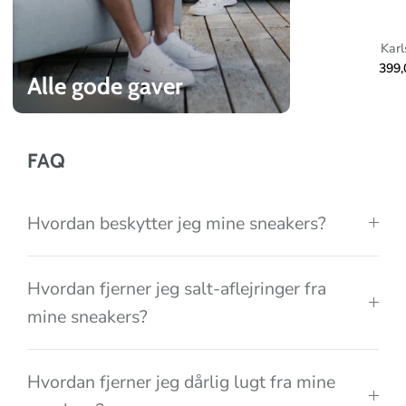
l
e
Karl
c
399
Alle gode gaver
t
i
o
FAQ
n
Hvordan beskytter jeg mine sneakers?
Hvordan fjerner jeg salt-aflejringer fra
mine sneakers?
Hvordan fjerner jeg dårlig lugt fra mine