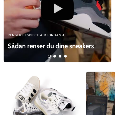
RENSER BESKIDTE AIR JORDAN 4
Sådan renser du dine
sneakers
C
o
l
l
e
c