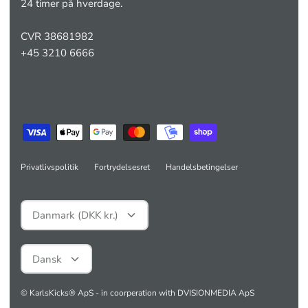
24 timer på hverdage.
CVR 38681982
+45 3210 6666
Privatlivspolitik
Fortrydelsesret
Handelsbetingelser
Valuta
Danmark (DKK kr.)
Sprog
Dansk
©
KarlsKicks® ApS
-
in coorperation with DVISIONMEDIA ApS