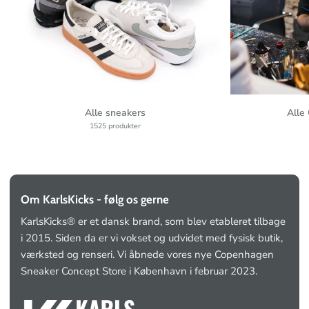
t
i
o
n
l
i
Alle sneakers
Alle
s
1525 produkter
t
Om KarlsKicks - følg os gerne
KarlsKicks® er et dansk brand, som blev etableret tilbage
i 2015. Siden da er vi vokset og udvidet med fysisk butik,
værksted og renseri. Vi åbnede vores nye Copenhagen
Sneaker Concept Store i København i februar 2023.