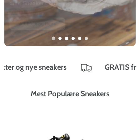
fordelagtig
pris
Alle nedsatte produkter
ers
GRATIS fragt på ordrer over 4
Mest Populære Sneakers