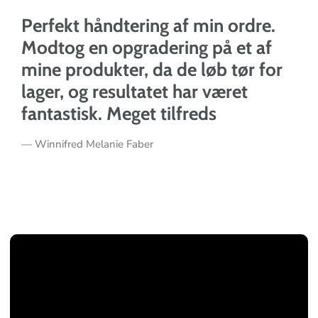
Fantastisk 1. gangs oplevelse.
Købte noget sneaker-rensning på
Black Friday og havde mine
produkter tirsdagen efter, intakte
og i god kvalitet. Kan varmt
anbefales :)
— Thomas Rolsner